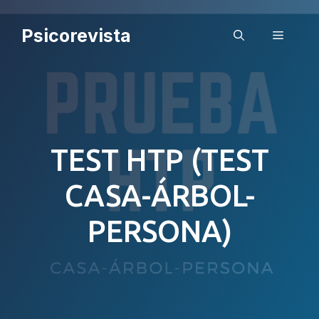
Saltar
al
Psicorevista
Menú
contenido
TEST HTP (TEST
CASA-ÁRBOL-
PERSONA)