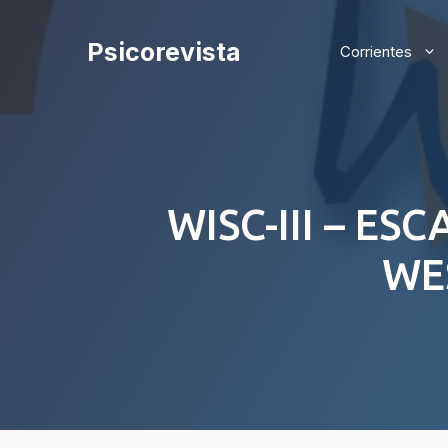
Saltar
al
Psicorevista
Corrientes
contenido
WISC-III – ES
WE