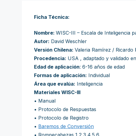
Ficha Técnica:
Nombre:
WISC-III – Escala de Inteligencia 
Autor:
David Weschler
Versión Chilena:
Valeria Ramírez / Ricardo
Procedencia:
USA , adaptado y validado en
Edad de aplicación
: 6-16 años de edad
Formas de aplicación:
Individual
Área que evalúa:
Inteligencia
Materiales WISC-III
• Manual
• Protocolo de Respuestas
• Protocolo de Registro
•
Baremos de Conversión
• Rompecabezas 1,2,3,4,5,6,