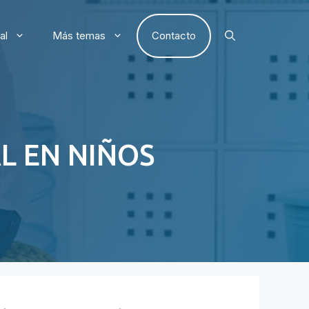
al
Más temas
Contacto
L EN NIÑOS