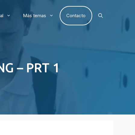
al
Más temas
Contacto
G – PRT 1