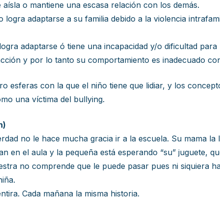
se aísla o mantiene una escasa relación con los demás.
 logra adaptarse a su familia debido a la violencia intrafami
 logra adaptarse ó tiene una incapacidad y/o dificultad para
sfacción y por lo tanto su comportamiento es inadecuado con 
sferas con la que el niño tiene que lidiar, y los concept
mo una víctima del bullying.
n)
rdad no le hace mucha gracia ir a la escuela. Su mama la l
ran en el aula y la pequeña está esperando “su” juguete, qu
estra no comprende que le puede pasar pues ni siquiera ha
niña.
entira. Cada mañana la misma historia.