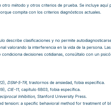
on otro método y otros criterios de prueba. Se incluye aq
rque compita con los criterios diagnósticos actuales.
ulo describe clasificaciones y no permite autodiagnosticars
nal valorando la interferencia en la vida de la persona. Las
e condiciona decisiones cotidianas, consúltalo con un psicól
22),
DSM-5-TR
, trastornos de ansiedad, fobia específica.
19),
CIE-11
, capítulo 6B03, fobia específica.
ciprocal Inhibition
, Stanford University Press.
ied tension: a specific behavioral method for treatment of 