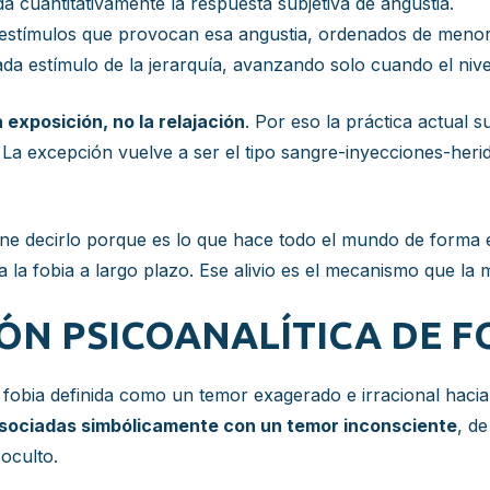
a cuantitativamente la respuesta subjetiva de angustia.
s estímulos que provocan esa angustia, ordenados de meno
ada estímulo de la jerarquía, avanzando solo cuando el nive
a exposición, no la relajación
. Por eso la práctica actual s
 La excepción vuelve a ser el tipo sangre-inyecciones-herid
iene decirlo porque es lo que hace todo el mundo de forma 
za la fobia a largo plazo. Ese alivio es el mecanismo que la 
IÓN PSICOANALÍTICA DE F
la fobia definida como un temor exagerado e irracional hac
asociadas simbólicamente con un temor inconsciente
, d
 oculto.