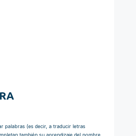
URA
alabras (es decir, a traducir letras
completan también su aprendizaje del nombre