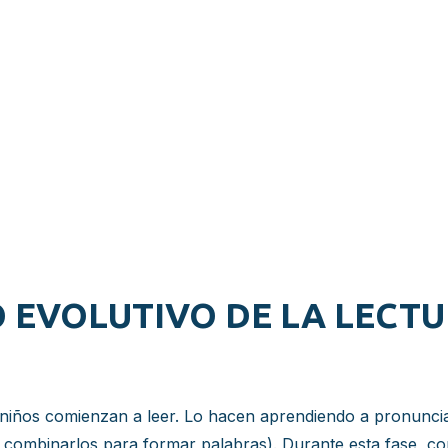
 EVOLUTIVO DE LA LECT
iños comienzan a leer. Lo hacen aprendiendo a pronunciar p
 a combinarlos para formar palabras). Durante esta fase, 