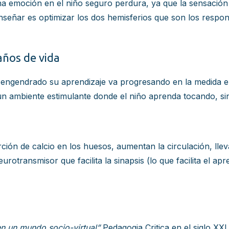
na emoción en el niño seguro perdura, ya que la sensación 
enseñar es optimizar los dos hemisferios que son los respo
años de vida
 engendrado su aprendizaje va progresando en la medida en 
un ambiente estimulante donde el niño aprenda tocando, sin
ción de calcio en los huesos, aumentan la circulación, lle
transmisor que facilita la sinapsis (lo que facilita el apre
n un mundo socio-virtual”
Pedagogia Critica en el siglo XXI