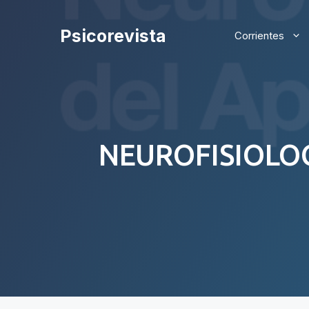
Saltar
al
Psicorevista
Corrientes
contenido
NEUROFISIOLOG