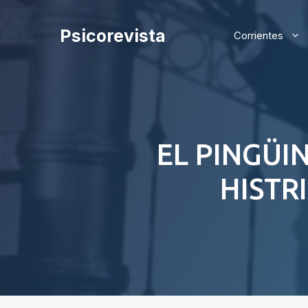
Saltar
al
Psicorevista
Corrientes
contenido
EL PINGÜI
HISTR