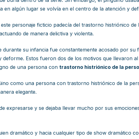
e burla dentro de la serie. Sin embargo, el pingüino usab
 en algún lugar se volvía en el centro de la atención y de
ste personaje ficticio padecía del trastorno histriónico de
 actuando de manera delictiva y violenta.
e durante su infancia fue constantemente acosado por su
 deforme. Estos fueron dos de los motivos que llevaron al 
signo de una persona con
trastorno histri
ónico de la pers
üino como una persona con trastorno histriónico de la per
manera elegante.
 de expresarse y se dejaba llevar mucho por sus emociones
uien dramático y hacia cualquier tipo de show dramático con