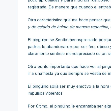
poco apropiadas y para muchos fue objeto d
registrada. De manera que cuando el entraba
Otra característica que me hace pensar que e
y de estado de
ánimo de manera repentina
,
El pingüino se Sentía menospreciado porqu
padres lo abandonaron por ser feo, obeso y
claramente sentirse menospreciado es un 
Otro punto importante que hace ver al ping
ir a una fiesta ya que siempre se vestía de 
El pingüino solía ser muy emotivo a la hora
impulsos violentos.
Por último, al pingüino le encantaba ser alg