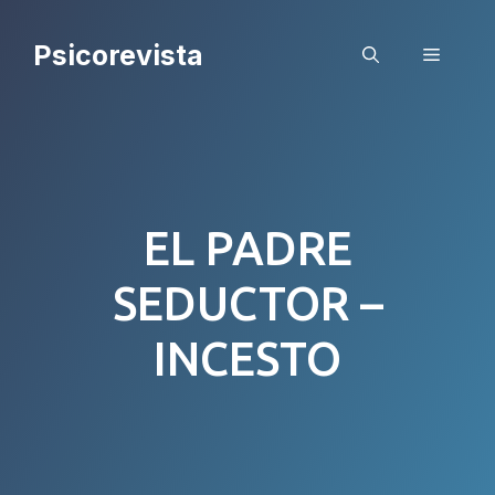
Saltar
al
Psicorevista
Menú
contenido
EL PADRE
SEDUCTOR –
INCESTO