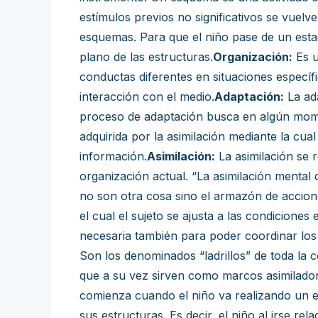
estímulos previos no significativos se vuelv
esquemas. Para que el niño pase de un esta
plano de las estructuras.
Organización:
Es u
conductas diferentes en situaciones específi
interacción con el medio.
Adaptación:
La ada
proceso de adaptación busca en algún moment
adquirida por la asimilación mediante la cu
información.
Asimilación:
La asimilación se 
organización actual. “La asimilación menta
no son otra cosa sino el armazón de accion
el cual el sujeto se ajusta a las condicion
necesaria también para poder coordinar los
Son los denominados “ladrillos” de toda la co
que a su vez sirven como marcos asimilador
comienza cuando el niño va realizando un eq
sus estructuras. Es decir, el niño al irse re