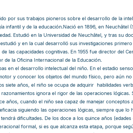
do por sus trabajos pioneros sobre el desarrollo de la intel
a infantil y de la educación.Nació en 1896, en Neuchâtel (S
 edad. Estudió en la Universidad de Neuchâtel, y tras su do
ue estudió y en la cual desarrolló sus investigaciones prime
o de las capacidades cognitivas. En 1955 fue director del Ce
 de la Oficina Internacional de la Educación.
pas en el desarrollo intelectual del niño. En el estadio sens
 motor y conocer los objetos del mundo físico, pero aún n
os siete años, el niño se ocupa de adquirir habilidades ve
azonamientos ignora el rigor de las operaciones lógicas. 
doce años, cuando el niño sea capaz de manejar conceptos
 eficacia siguiendo las operaciones lógicas, siempre que lo
tendrá dificultades. De los doce a los quince años (edades 
peracional formal, si es que alcanza esta etapa, porque segú