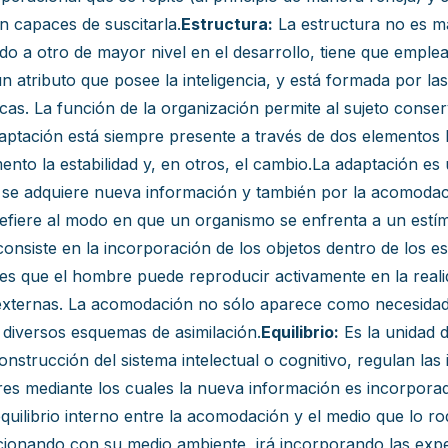
en capaces de suscitarla.
Estructura:
La estructura no es má
do a otro de mayor nivel en el desarrollo, tiene que emple
n atributo que posee la inteligencia, y está formada por 
cas. La función de la organización permite al sujeto conser
ptación está siempre presente a través de dos elementos bá
o la estabilidad y, en otros, el cambio.La adaptación es un
al se adquiere nueva información y también por la acomodac
refiere al modo en que un organismo se enfrenta a un estí
l consiste en la incorporación de los objetos dentro de l
es que el hombre puede reproducir activamente en la reali
es externas. La acomodación no sólo aparece como necesida
 diversos esquemas de asimilación.
Equilibrio:
Es la unidad 
nstrucción del sistema intelectual o cognitivo, regulan las 
es mediante los cuales la nueva información es incorporad
uilibrio interno entre la acomodación y el medio que lo rod
lacionando con su medio ambiente, irá incorporando las exper