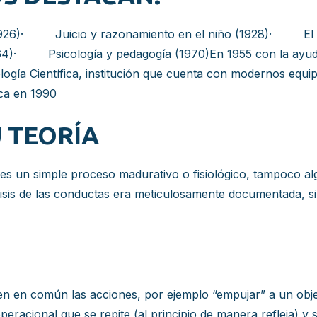
26)· Juicio y razonamiento en el niño (1928)· El nacim
)· Psicología y pedagogía (1970)En 1955 con la ayuda d
logía Científica, institución que cuenta con modernos equipo
ca en 1990
 TEORÍA
 no es un simple proceso madurativo o fisiológico, tampoc
lisis de las conductas era meticulosamente documentada, si
n en común las acciones, por ejemplo “empujar” a un obje
racional que se repite (al principio de manera refleja) y 