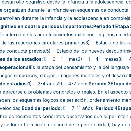
 desarrollo cognitivo desde la infancia a la adolescencia: c
, se organizan durante la infancia en esquemas de conducta
rrollan durante la infancia y la adolescencia en complejas
cognitivo en cuatro periodos importantes:
Periodo 1
Etapa 
n interna de los acontecimientos externos, ni piensa medi
de las reacciones circulares primarias3) Estadio de las 
s de conducta previos.5) Estadio de los nuevos descubrim
s de los estadios:
1) 0 – 1 mes2) 1 – 4 meses3) 4 
eoperacional
Es la etapa del pensamiento y la del lenguaj
uegos simbólicos, dibujos, imágenes mentales y el desarroll
de estadios:
1) 2-4 años2) 4-7 años
Periodo 3
Etapa de
aplicarse a problemas concretos o reales. En el aspecto so
cen los esquemas lógicos de seriación, ordenamiento menta
velocidad.
Edad del periodo:
1) 7-11 años
Periodo 4
Etapa
sobre conocimientos concretos observados que le permiten 
as y se logra formación continua de la personalidad, hay un