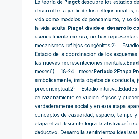
La teoría de
Piaget
descubre los estadios de
desarrollan a partir de los reflejos innatos
vida como modelos de pensamiento, y se desa
la vida adulta.
Piaget divide el desarrollo 
esencialmente motora, no hay representació
mecanismos reflejos congénitos.2) Estadio 
Estadio de la coordinación de los esquema
las nuevas representaciones mentales.
Edade
meses6) 18-24 meses
Periodo 2
Etapa Pr
simbólicamente, imita objetos de conducta, j
preconceptual.2) Estadio intuitivo.
Edades 
de razonamiento se vuelen lógicos y pueden 
verdaderamente social y en esta etapa apare
conceptos de casualidad, espacio, tiempo y 
etapa el adolescente logra la abstracción 
deductivo. Desarrolla sentimientos idealist