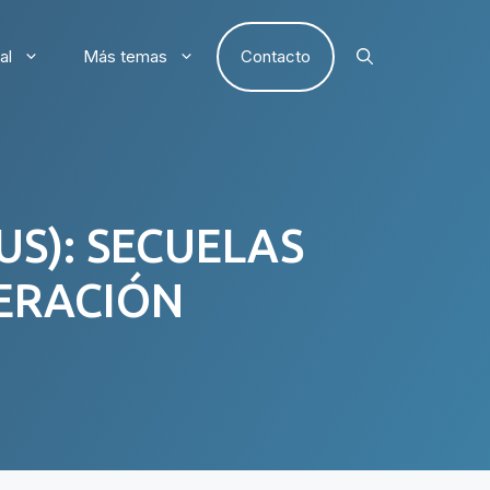
al
Más temas
Contacto
S): SECUELAS
ERACIÓN