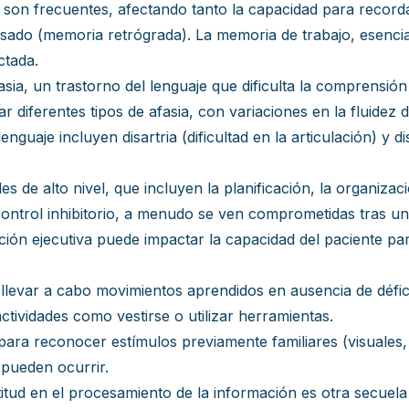
on frecuentes, afectando tanto la capacidad para record
ado (memoria retrógrada). La memoria de trabajo, esencia
ctada.
sia, un trastorno del lenguaje que dificulta la comprensió
 diferentes tipos de afasia, con variaciones en la fluidez d
nguaje incluyen disartria (dificultad en la articulación) y dis
es de alto nivel, que incluyen la planificación, la organizac
 control inhibitorio, a menudo se ven comprometidas tras un i
nción ejecutiva puede impactar la capacidad del paciente 
a llevar a cabo movimientos aprendidos en ausencia de défi
ctividades como vestirse o utilizar herramientas.
para reconocer estímulos previamente familiares (visuales, 
 pueden ocurrir.
itud en el procesamiento de la información es otra secuel