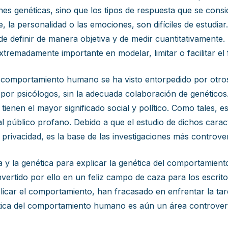
ones genéticas, sino que los tipos de respuesta que se co
je, la personalidad o las emociones, son difíciles de estudi
 de definir de manera objetiva y de medir cuantitativamente
tremadamente importante en modelar, limitar o facilitar el 
el comportamiento humano se ha visto entorpedido por otro
r psicólogos, sin la adecuada colaboración de genéticos.
s tienen el mayor significado social y político. Como tales
l público profano. Debido a que el estudio de dichos caract
 privacidad, es la base de las investigaciones más controver
 y la genética para explicar la genética del comportamient
tido por ello en un feliz campo de caza para los escritor
plicar el comportamiento, han fracasado en enfrentar la ta
tica del comportamiento humano es aún un área controvert