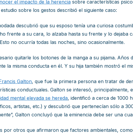
nocer el impacto de la herencia
sobre características psicol
estudio sobre los gestos describió el siguiente caso:
modada descubrió que su esposo tenía una curiosa costumb
o frente a su cara, lo alzaba hasta su frente y lo dejaba
Esto no ocurría todas las noches, sino ocasionalmente.
cesario quitarle los botones de la manga a su pijama. Años 
e la misma conducta en él. Y su hija también mostró el 
Francis Galton
, que fue la primera persona en tratar de d
ísticas conductuales. Galton se interesó, principalmente, e
idad mental elevada se hereda
, identificó a cerca de 1000
entíficos, artistas, etc.) y descubrió que pertenecían sólo a
nente”, Galton concluyó que la eminencia debe ser una cua
 por otros que afirmaron que factores ambientales, como la