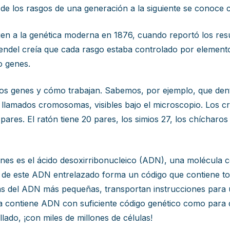
n de los rasgos de una generación a la siguiente se conoce
gen a la genética moderna en 1876, cuando reportó los res
Mendel creía que cada rasgo estaba controlado por element
o genes.
s genes y cómo trabajan. Sabemos, por ejemplo, que dentr
, llamados cromosomas, visibles bajo el microscopio. Los
ares. El ratón tiene 20 pares, los simios 27, los chíchar
enes es el ácido desoxirribonucleico (ADN), una molécula
 de este ADN entrelazado forma un código que contiene to
ras del ADN más pequeñas, transportan instrucciones para 
contiene ADN con suficiente código genético como para diri
lado, ¡con miles de millones de células!