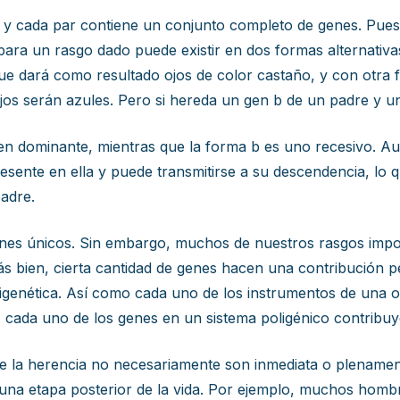
 cada par contiene un conjunto completo de genes. Puest
para un rasgo dado puede existir en dos formas alternati
ue dará como resultado ojos de color castaño, y con otra f
os serán azules. Pero si hereda un gen b de un padre y un
gen dominante, mientras que la forma b es uno recesivo. Au
esente en ella y puede transmitirse a su descendencia, lo 
padre.
nes únicos. Sin embargo, muchos de nuestros rasgos importa
ás bien, cierta cantidad de genes hacen una contribución 
genética. Así como cada uno de los instrumentos de una o
a, cada uno de los genes en un sistema poligénico contribuy
de la herencia no necesariamente son inmediata o plenamen
una etapa posterior de la vida. Por ejemplo, muchos homb