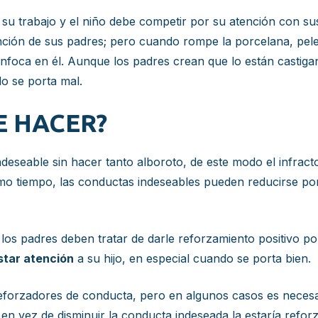
su trabajo y el niño debe competir por su atención con 
nción de sus padres; pero cuando rompe la porcelana, pe
 enfoca en él. Aunque los padres crean que lo están castig
o se porta mal.
E HACER?
ndeseable sin hacer tanto alboroto, de este modo el infra
mo tiempo, las conductas indeseables pueden reducirse por
os padres deben tratar de darle reforzamiento positivo po
star atención
a su hijo, en especial cuando se porta bien.
eforzadores de conducta, pero en algunos casos es necesar
 en vez de disminuir la conducta indeseada la estaría refor