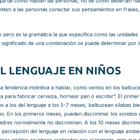
cupa de como hablan las personas, no de cómo deberían habla
rmiten a las personas conectar sus pensamientos en frase
nto pero es la gramática la que especifica como las unidad
 significado de una combinación se puede determinar por lo
L LENGUAJE EN NIÑOS
 tendencia instintiva a hablar, como vemos en los balbuc
va para fabricar cerveza, hornear pan o escribir”. El primer
es a los del lenguaje a los 5-7 meses, balbucean sílabas b
ño. En los primeros meses, pueden discriminar los sonidos 
padres normalmente no discriminan. A los 10 meses discri
 percepción del lenguaje en relación con el lenguaje ambie