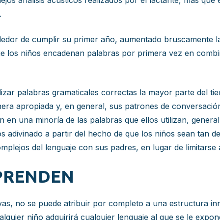
os análisis acústicos realizados por el lactante, más que 
.
rededor de cumplir su primer año, aumentado bruscamente la
 que los niños encadenan palabras por primera vez en com
ilizar palabras gramaticales correctas la mayor parte del t
era apropiada y, en general, sus patrones de conversación
en una minoría de las palabras que ellos utilizan, gener
 adivinado a partir del hecho de que los niños sean tan de
mplejos del lenguaje con sus padres, en lugar de limitarse a
APRENDEN
as, no se puede atribuir por completo a una estructura inna
lquier niño adquirirá cualquier lenguaje al que se le expon