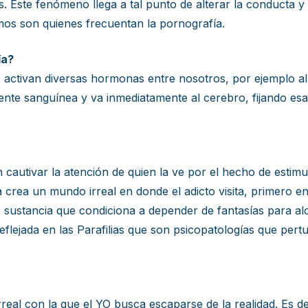
. Este fenómeno llega a tal punto de alterar la conducta y 
imos son quienes frecuentan la pornografía.
ía?
e activan diversas hormonas entre nosotros, por ejemplo a
riente sanguínea y va inmediatamente al cerebro, fijando es
 cautivar la atención de quien la ve por el hecho de esti
 crea un mundo irreal en donde el adicto visita, primero en
de sustancia que condiciona a depender de fantasías para 
eflejada en las Parafilias que son psicopatologías que per
rreal con la que el YO busca escaparse de la realidad. Es