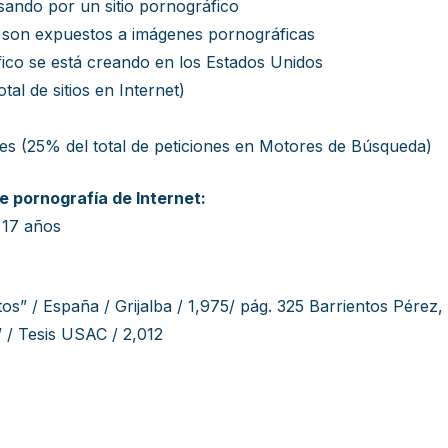
ando por un sitio pornográfico
t son expuestos a imágenes pornográficas
ico se está creando en los Estados Unidos
tal de sitios en Internet)
nes (25% del total de peticiones en Motores de Búsqueda)
 pornografía de Internet:
 17 años
s” / España / Grijalba / 1,975/ pág. 325 Barrientos Pérez, J
” / Tesis USAC / 2,012