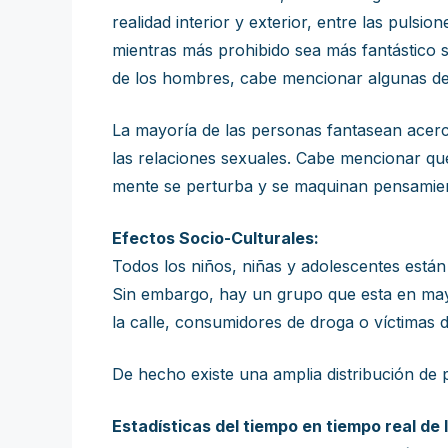
realidad interior y exterior, entre las puls
mientras más prohibido sea más fantástico s
de los hombres, cabe mencionar algunas de e
La mayoría de las personas fantasean acerc
las relaciones sexuales. Cabe mencionar qu
mente se perturba y se maquinan pensamie
Efectos Socio-Culturales:
Todos los niños, niñas y adolescentes están
Sin embargo, hay un grupo que esta en mayor 
la calle, consumidores de droga o víctimas 
De hecho existe una amplia distribución de p
Estadísticas del tiempo en tiempo real de