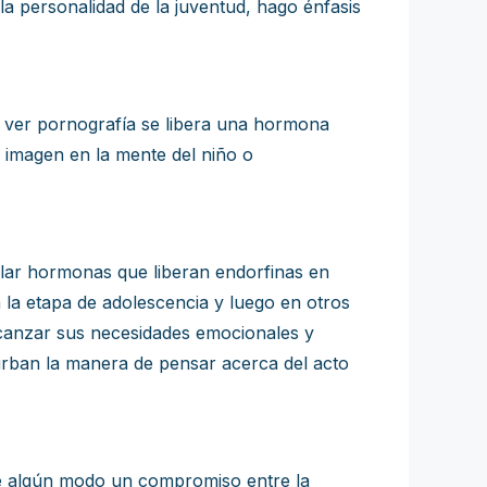
la personalidad de la juventud, hago énfasis
l ver pornografía se libera una hormona
a imagen en la mente del niño o
mular hormonas que liberan endorfinas en
 la etapa de adolescencia y luego en otros
alcanzar sus necesidades emocionales y
turban la manera de pensar acerca del acto
 de algún modo un compromiso entre la