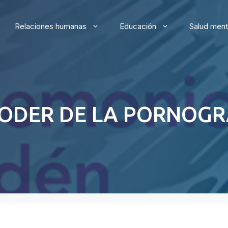
Relaciones humanas
Educación
Salud ment
PODER DE LA PORNOGR